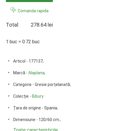
Comanda rapida
Total:
278.64 lei
1 buc = 0.72 buc
Articol - 177137;
Marcă -
Alaplana
;
Categorie - Gresie porțelanată;
Colecție -
Bibury
Țara de origine - Spania;
Dimensiune - 120/60 cm.;
Toate caracteristicile