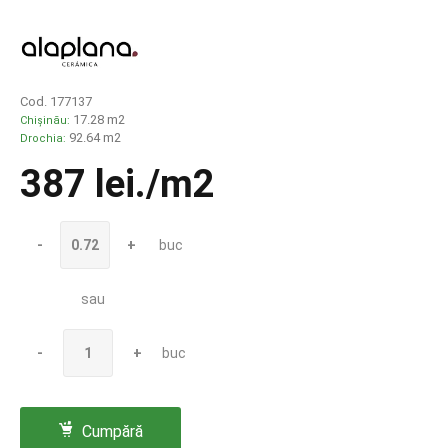
Cod. 177137
17.28 m2
Chișinău:
92.64 m2
Drochia:
387 lei
./m2
-
+
buc
sau
-
+
buc
Cumpără