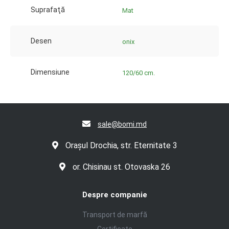
Suprafaţă
Mat
Desen
onix
Dimensiune
120/60 cm.
sale@bomi.md
Orașul Drochia, str. Eternitate 3
or. Chisinau st. Otovaska 26
Despre companie
Transport de marfă
Certificate