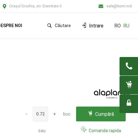
Orașul Drochia, str. Eternitate 3
sale@bomi.md
Intrare
RO
RU
ESPRE NOI
Căutare
Cumpără
-
+
buc
sau
Comanda rapida