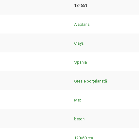
184551
Alaplana
Clays
Spania
Gresie porțelanată
Mat
beton
120/60 cm.