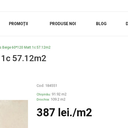
PROMOȚII
PRODUSE NOI
BLOG
D
ys Beige 60*120 Matt 1с 57.12m2
t 1с 57.12m2
Cod. 184551
91.92 m2
Chișinău:
109.2 m2
Drochia:
387 lei
./m2