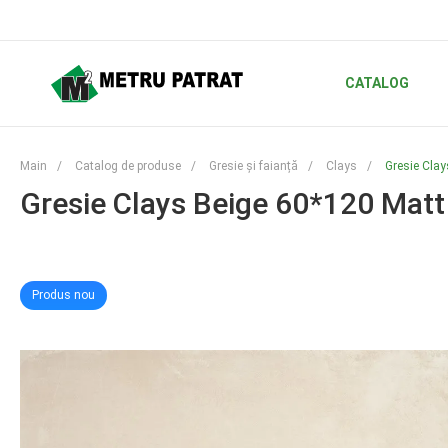
CATALOG
Main
/
Catalog de produse
/
Gresie și faianță
/
Clays
/
Gresie Cla
Gresie Clays Beige 60*120 Mat
Produs nou