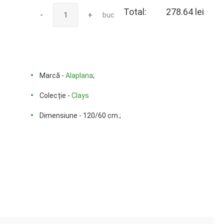
Total:
278.64 lei
-
+
buc
Marcă -
Alaplana
;
Colecție -
Clays
Dimensiune - 120/60 cm.;