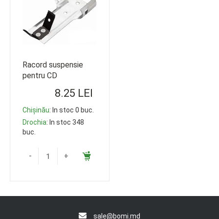
Racord suspensie
pentru CD
8.25 LEI
Chișinău
: In stoc 0 buc.
Drochia
: In stoc 348
buc.
-
+
sale@bomi.md