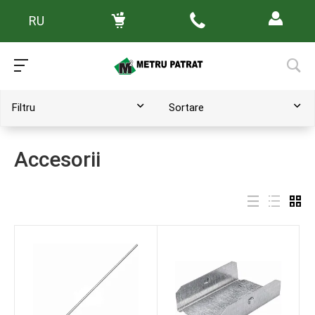
RU
Main
/
Catalog de produse
Filtru
Sortare
Accesorii