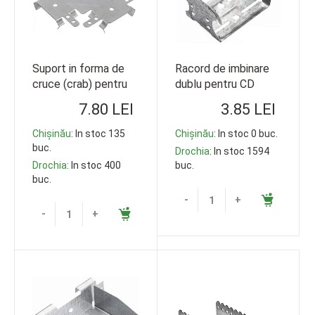
Suport in forma de
Racord de imbinare
cruce (crab) pentru
dublu pentru CD
CD
7.80 LEI
3.85 LEI
Chișinău
: In stoc 135
Chișinău
: In stoc 0 buc.
buc.
Drochia
: In stoc 1594
Drochia
: In stoc 400
buc.
buc.
-
+
-
+