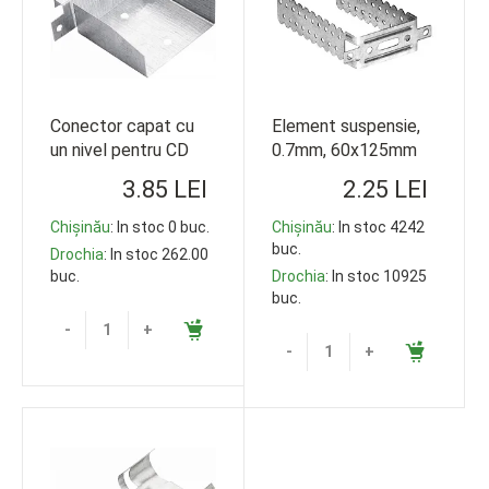
Conector capat cu
Element suspensie,
un nivel pentru CD
0.7mm, 60x125mm
3.85 LEI
2.25 LEI
Chișinău
: In stoc 0 buc.
Chișinău
: In stoc 4242
buc.
Drochia
: In stoc 262.00
buc.
Drochia
: In stoc 10925
buc.
-
+
-
+