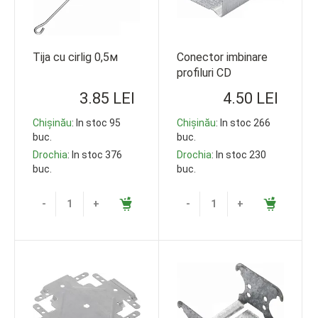
Tija cu cirlig 0,5м
Conector imbinare
profiluri CD
3.85 LEI
4.50 LEI
Chișinău
: In stoc 95
Chișinău
: In stoc 266
buc.
buc.
Drochia
: In stoc 376
Drochia
: In stoc 230
buc.
buc.
-
+
-
+