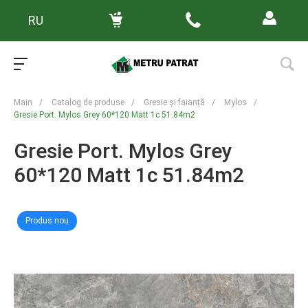
RU
Main
/
Catalog de produse
/
Gresie și faianță
/
Mylos
/
Gresie Port. Mylos Grey 60*120 Matt 1с 51.84m2
Gresie Port. Mylos Grey
60*120 Matt 1с 51.84m2
Produs nou