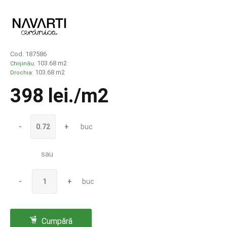
Cod. 187586
103.68 m2
Chișinău:
103.68 m2
Drochia:
398 lei
./m2
-
+
buc
sau
-
+
buc
Cumpără