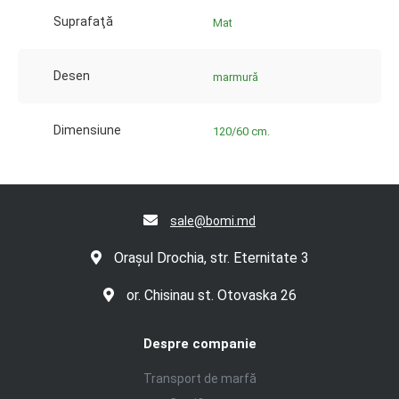
Suprafaţă
Mat
Desen
marmură
Dimensiune
120/60 cm.
sale@bomi.md
Orașul Drochia, str. Eternitate 3
or. Chisinau st. Otovaska 26
Despre companie
Transport de marfă