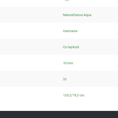
NatureSense Aqua
Germania
Cu teșitură
10 mm
33
129,2/19,3 cm.