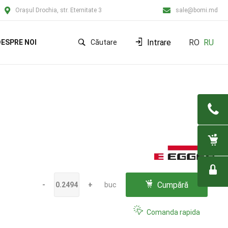
Orașul Drochia, str. Eternitate 3
sale@bomi.md
Intrare
RO
RU
ESPRE NOI
Căutare
Cumpără
-
+
buc
Comanda rapida