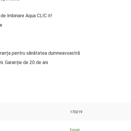
 de îmbinare Aqua CLIC it!
re
uranța pentru sănătatea dumneavoastră
i. Garanție de 20 de ani
170219
Egger