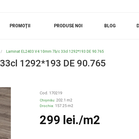
PROMOȚII
PRODUSE NOI
BLOG
D
/
Laminat EL2403 V4 10mm 7b/c 33cl 1292*193 DE 90.765
33cl 1292*193 DE 90.765
Cod. 170219
202.1 m2
Chișinău:
157.25 m2
Drochia:
299 lei
./m2