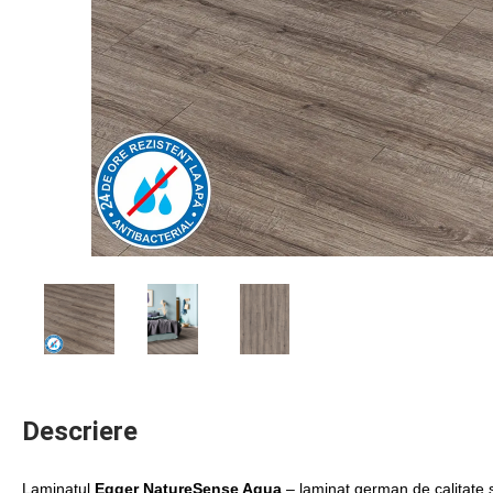
Descriere
Laminatul
Egger NatureSense Aqua
– laminat german de calitate 