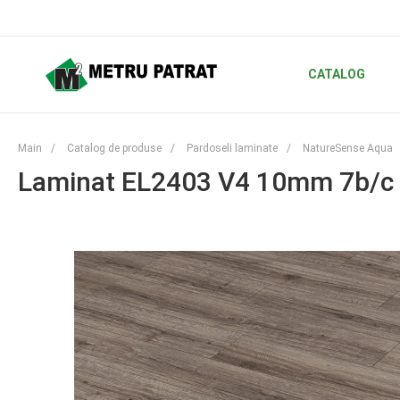
CATALOG
Main
/
Catalog de produse
/
Pardoseli laminate
/
NatureSense Aqua
Laminat EL2403 V4 10mm 7b/c 