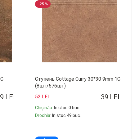
- 25 %
1C
Ступень Cottage Сurry 30*30 9mm 1C
(8шт/576шт)
9 LEI
39 LEI
52 LEI
Chișinău
: In stoc 0 buc.
Drochia
: In stoc 49 buc.
-
+