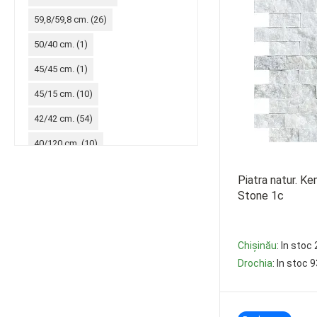
59,8/59,8 cm. (
26
)
50/40 cm. (
1
)
45/45 cm. (
1
)
45/15 cm. (
10
)
42/42 cm. (
54
)
40/120 cm. (
10
)
30/90 cm. (
31
)
Piatra natur. K
30/60 cm. (
63
)
Stone 1c
30/30 cm. (
32
)
30/7,4 cm. (
19
)
Chișinău
: In stoc
Drochia
: In stoc 
29,8/59,8 cm. (
50
)
29,8/29,8 cm. (
24
)
-
+
29,7/60 cm. (
31
)