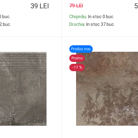
39 LEI
5
79 LEI
0 buc.
Chișinău
: In stoc 0 buc.
12 buc.
Drochia
: In stoc 37 buc.
-
+
Produs nou
Promo
- 17 %