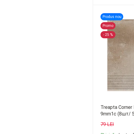
120/29,6 cm. (
4
)
-
+
15/60 cm. (
1
)
Produs nou
19,4/120 cm. (
5
)
Promo
19,7/19,7 cm. (
4
)
- 25 %
23/120 cm. (
10
)
25/6 cm. (
15
)
3/40 cm. (
1
)
30/32 cm. (
4
)
30/7,5 cm. (
8
)
32/120 cm. (
9
)
Treapta Corner
37,5/25 cm. (
1
)
9mm1c (8шт/ 
39,6/39,6 cm. (
1
)
79 LEI
40/40 cm. (
14
)