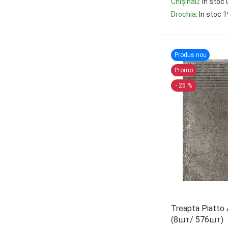
Chișinău
: In stoc 
50/50 cm. (
6
)
Drochia
: In stoc 
59,7/119,7 cm. (
25
)
-
+
60/120/2 cm. (
9
)
Produs nou
60/60/2 cm. (
30
)
Promo
- 25 %
Treapta Piatto
(8шт/ 576шт)