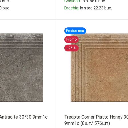
0 buc.
Chișinău
: In stoc 0 buc.
19 buc.
Drochia
: In stoc 22.23 buc.
-
+
Produs nou
Promo
- 25 %
 Antracite 30*30 9mm1c
Treapta Corner Piatto Honey 3
9mm1c (8шт/ 576шт)