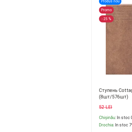
Produs nou
29,7/29,7 cm. (
1
)
Promo
- 25 %
25/40 cm. (
13
)
24,5/6,5 cm. (
24
)
20/60 cm. (
7
)
20/120 cm. (
21
)
19,8/119,8 cm. (
24
)
18,5/59,8 cm. (
27
)
14,8/30 cm. (
20
)
Ступень Cottag
10/30 cm. (
14
)
(8шт/576шт)
119,8/59,8 cm. (
3
)
52 LEI
120/19,4 cm. (
1
)
Chișinău
: In stoc 
120/280 cm. (
45
)
Drochia
: In stoc 