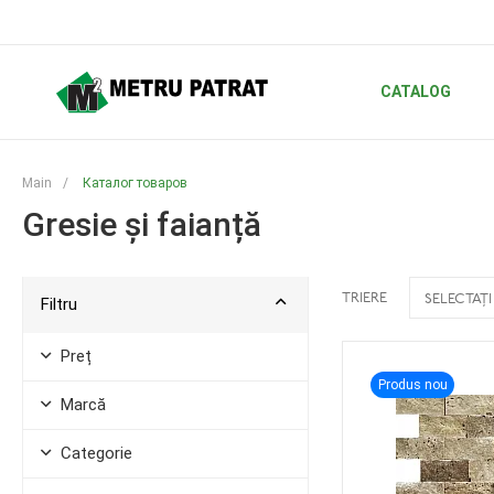
CATALOG
Main
/
Каталог товаров
Gresie și faianță
TRIERE
SELECTAȚI
Filtru
Preț
Produs nou
Marcă
Categorie