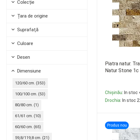
Colecție
Țara de origine
Suprafaţă
Culoare
Desen
Piatra natur. T
Natur Stone 1c
Dimensiune
120/60 cm. (
353
)
Chișinău
: In stoc
100/100 cm. (
53
)
Drochia
: In stoc 
80/80 cm. (
1
)
-
+
61/61 cm. (
10
)
Produs nou
60/60 cm. (
65
)
59,8/119,8 cm. (
21
)