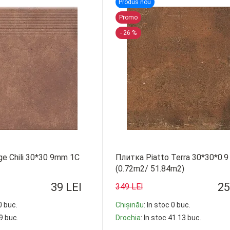
Produs nou
Promo
- 26 %
e Сhili 30*30 9mm 1C
Плитка Piatto Terra 30*30*0.9
(0.72m2/ 51.84m2)
39 LEI
25
349 LEI
0 buc.
Chișinău
: In stoc 0 buc.
79 buc.
Drochia
: In stoc 41.13 buc.