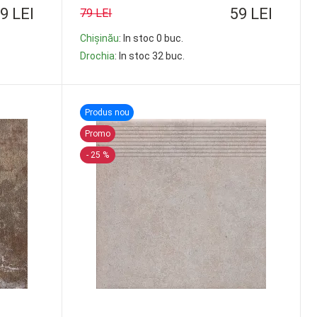
9 LEI
59 LEI
79 LEI
Chișinău
: In stoc 0 buc.
Drochia
: In stoc 32 buc.
-
+
Produs nou
Promo
- 25 %