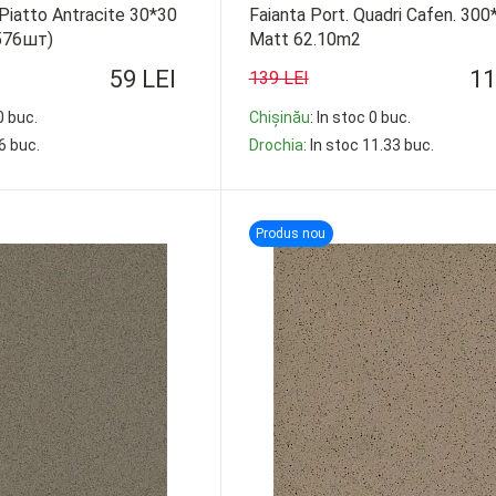
Piatto Antracite 30*30
Faianta Port. Quadri Cafen. 30
576шт)
Matt 62.10m2
59 LEI
11
139 LEI
0 buc.
Chișinău
: In stoc 0 buc.
16 buc.
Drochia
: In stoc 11.33 buc.
-
+
Produs nou