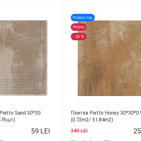
-
+
Produs nou
Promo
- 26 %
 Piatto Sand 30*30
Плитка Piatto Honey 30*30*0.
576шт)
(0.72m2/ 51.84m2)
59 LEI
25
349 LEI