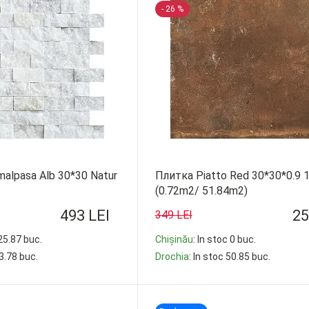
- 26 %
emalpasa Alb 30*30 Natur
Плитка Piatto Red 30*30*0.9 
(0.72m2/ 51.84m2)
493 LEI
25
349 LEI
 25.87 buc.
Chișinău
: In stoc 0 buc.
93.78 buc.
Drochia
: In stoc 50.85 buc.
-
+