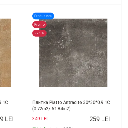
-
+
Produs nou
Promo
- 26 %
9 1C
Плитка Piatto Antracite 30*30*0.9 1C
(0.72m2/ 51.84m2)
9 LEI
259 LEI
349 LEI