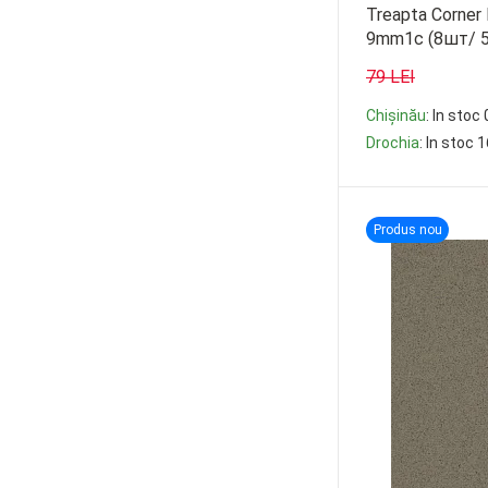
Treapta Corner 
9mm1c (8шт/ 
79 LEI
Chișinău
: In stoc 
Drochia
: In stoc 
-
+
Produs nou