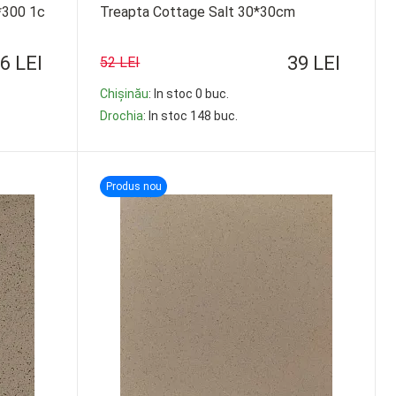
0*300 1с
Treapta Cottage Salt 30*30cm
6 LEI
39 LEI
52 LEI
Chișinău
: In stoc 0 buc.
Drochia
: In stoc 148 buc.
-
+
Produs nou