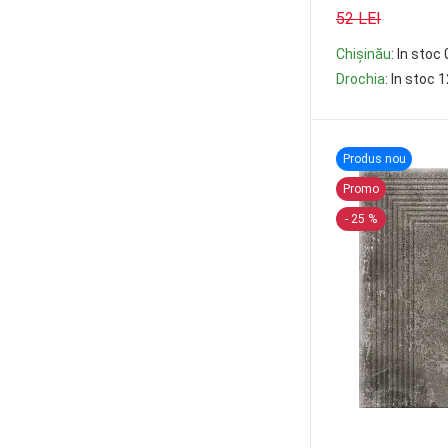
52 LEI
Chișinău
: In stoc 
Drochia
: In stoc 
-
+
Produs nou
Promo
- 25 %