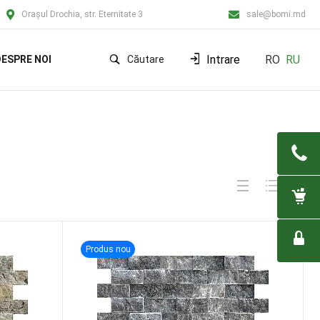
Orașul Drochia, str. Eternitate 3
sale@bomi.md
Intrare
RO
RU
ESPRE NOI
Căutare
Produs nou