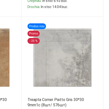
Chișinău
: In stoc 6.93 buc.
Drochia
: In stoc 14.04 buc.
-
+
Produs nou
Promo
- 25 %
0*30
Treapta Corner Piatto Gris 30*30
9mm1c (8шт/ 576шт)