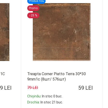
Produs nou
Promo
- 25 %
 1C
Treapta Corner Piatto Terra 30*30
9mm1c (8шт/ 576шт)
9 LEI
59 LEI
79 LEI
Chișinău
: In stoc 0 buc.
Drochia
: In stoc 21 buc.