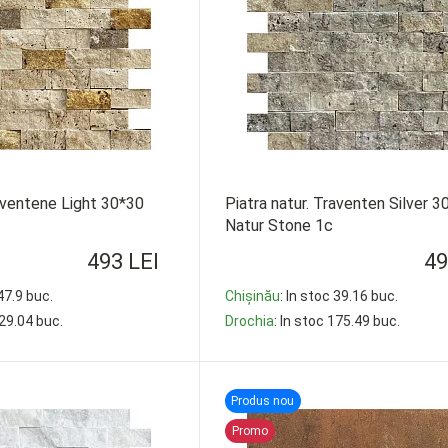
raventene Light 30*30
Piatra natur. Traventen Silver 3
Natur Stone 1c
493 LEI
49
 47.9 buc.
Chișinău
: In stoc 39.16 buc.
229.04 buc.
Drochia
: In stoc 175.49 buc.
-
+
Produs nou
Promo