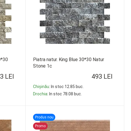
0*30
Piatra natur. King Blue 30*30 Natur
Stone 1c
3 LEI
493 LEI
Chișinău
: In stoc 12.85 buc.
Drochia
: In stoc 78.08 buc.
-
+
Produs nou
Promo