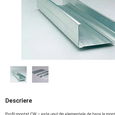
Descriere
Profil montat CW – este unul din elementele de baza la montare