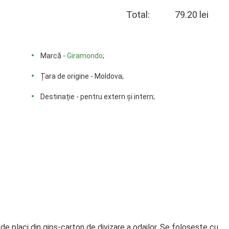
Total:
79.20 lei
Marcă -
Giramondo
;
Țara de origine - Moldova;
Destinație - pentru extern și intern;
de placi din gips-carton de divizare a odailor. Se foloseste cu