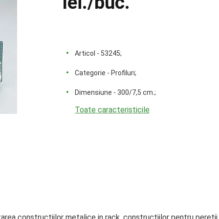
lei
./buc.
Articol - 53245;
Categorie - Profiluri;
Dimensiune - 300/7,5 cm.;
Toate caracteristicile
a constructiilor metalice in rack, constructiilor pentru peretii 