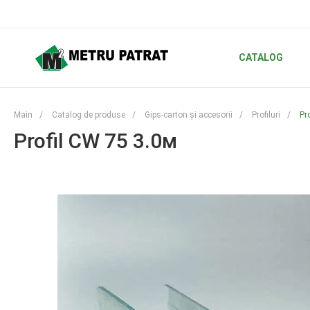
CATALOG
Main
/
Catalog de produse
/
Gips-carton și accesorii
/
Profiluri
/
Pr
Profil CW 75 3.0м