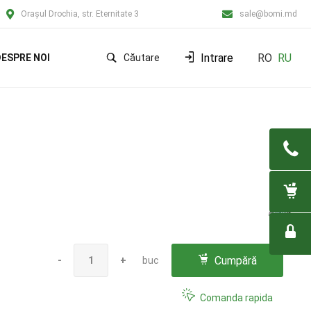
Orașul Drochia, str. Eternitate 3
sale@bomi.md
Intrare
RO
RU
ESPRE NOI
Căutare
Cumpără
-
+
buc
Comanda rapida