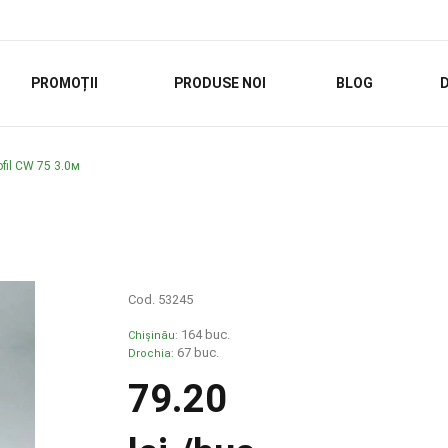
PROMOȚII
PRODUSE NOI
BLOG
D
ofil CW 75 3.0м
Cod. 53245
164 buc.
Chișinău:
67 buc.
Drochia:
79.20