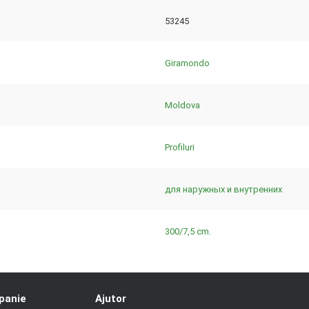
53245
Giramondo
Moldova
Profiluri
для наружных и внутренних
300/7,5 cm.
panie
Ajutor