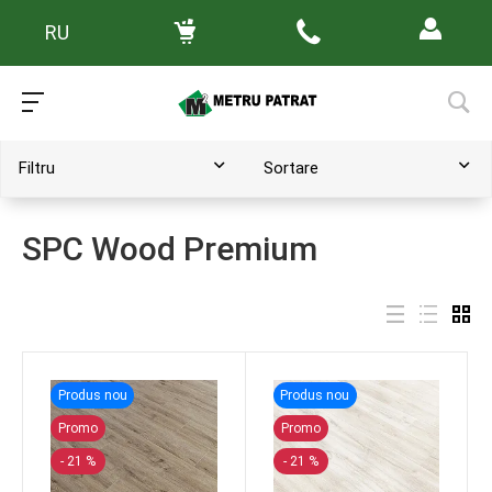
RU
Main
/
Catalog de produse
Filtru
Sortare
SPC Wood Premium
Produs nou
Produs nou
Promo
Promo
- 21 %
- 21 %