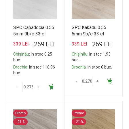
SPC Capadocia 0.55
SPC Kakadu 0.55
5mm 9b/c 33 cl
5mm 9b/c 33 cl
1220*228
1220*228
269 LEI
269 LEI
339 LEI
339 LEI
Chișinău
: In stoc 0.25
Chișinău
: In stoc 1.93
buc.
buc.
Drochia
: In stoc 118.96
Drochia
: In stoc 0 buc.
buc.
-
+
-
+
Promo
Promo
- 21 %
- 21 %