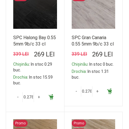
SPC Halong Bay 0.55
SPC Gran Canaria
5mm 9b/c 33 cl
0.55 5mm 9b/c 33 cl
1220*228
1220*228
269 LEI
269 LEI
339 LEI
339 LEI
Chișinău
: In stoc 0.29
Chișinău
: In stoc 0 buc.
buc.
Drochia
: In stoc 1.31
Drochia
: In stoc 15.59
buc.
buc.
-
+
-
+
Promo
Promo