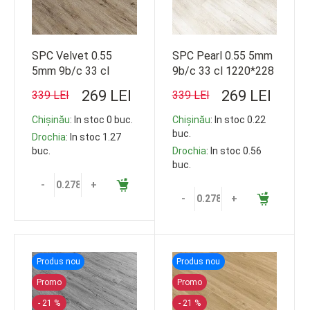
SPC Velvet 0.55
SPC Pearl 0.55 5mm
5mm 9b/c 33 cl
9b/c 33 cl 1220*228
1220*228
269 LEI
269 LEI
339 LEI
339 LEI
Chișinău
: In stoc 0 buc.
Chișinău
: In stoc 0.22
buc.
Drochia
: In stoc 1.27
buc.
Drochia
: In stoc 0.56
buc.
-
+
-
+
Produs nou
Produs nou
Promo
Promo
- 21 %
- 21 %