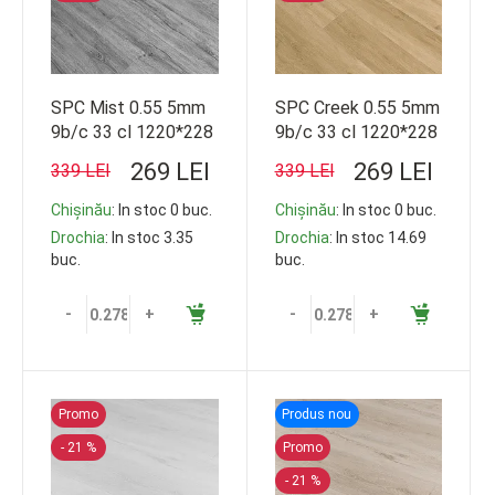
SPC Mist 0.55 5mm
SPC Creek 0.55 5mm
9b/c 33 cl 1220*228
9b/c 33 cl 1220*228
269 LEI
269 LEI
339 LEI
339 LEI
Chișinău
: In stoc 0 buc.
Chișinău
: In stoc 0 buc.
Drochia
: In stoc 3.35
Drochia
: In stoc 14.69
buc.
buc.
-
+
-
+
Promo
Produs nou
- 21 %
Promo
- 21 %