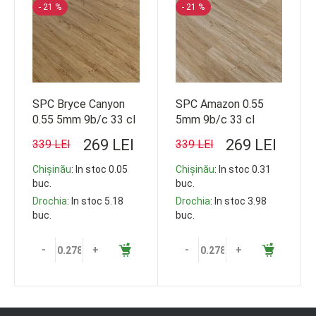
- 21 %
- 21 %
SPC Bryce Canyon
SPC Amazon 0.55
0.55 5mm 9b/c 33 cl
5mm 9b/c 33 cl
1220*228
1220*228
269 LEI
269 LEI
339 LEI
339 LEI
Chișinău
: In stoc 0.05
Chișinău
: In stoc 0.31
buc.
buc.
Drochia
: In stoc 5.18
Drochia
: In stoc 3.98
buc.
buc.
-
+
-
+