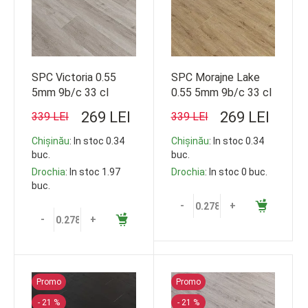
SPC Victoria 0.55
SPC Morajne Lake
5mm 9b/c 33 cl
0.55 5mm 9b/c 33 cl
1220*228
1220*228
269 LEI
269 LEI
339 LEI
339 LEI
Chișinău
: In stoc 0.34
Chișinău
: In stoc 0.34
buc.
buc.
Drochia
: In stoc 1.97
Drochia
: In stoc 0 buc.
buc.
-
+
-
+
Promo
Promo
- 21 %
- 21 %