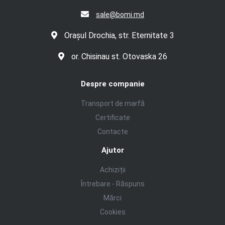
sale@bomi.md
Orașul Drochia, str. Eternitate 3
or. Chisinau st. Otovaska 26
Despre companie
Transport de marfă
Certificate
Contacte
Ajutor
Achiziții
Întrebare - Răspuns
Mărci
Cookies