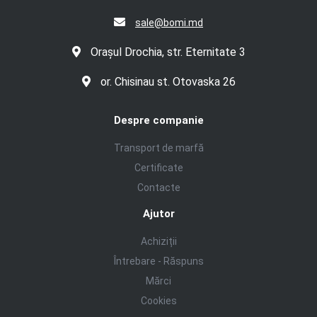
sale@bomi.md
Orașul Drochia, str. Eternitate 3
or. Chisinau st. Otovaska 26
Despre companie
Transport de marfă
Certificate
Contacte
Ajutor
Achiziții
Întrebare - Răspuns
Mărci
Cookies