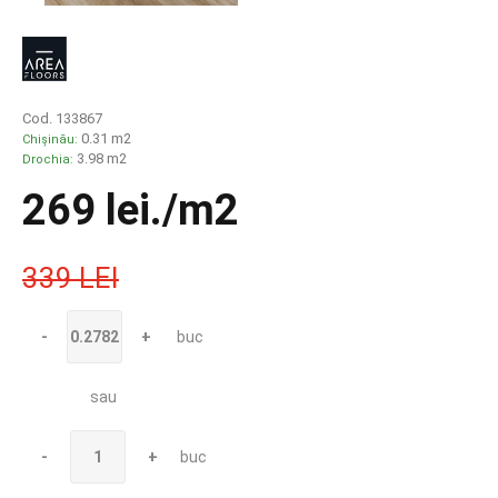
Cod. 133867
0.31 m2
Chișinău:
3.98 m2
Drochia:
269 lei
./m2
339 LEI
-
+
buc
sau
-
+
buc