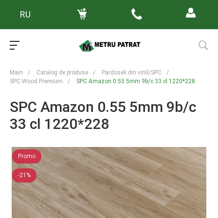
RU
Main
/
Catalog de produse
/
Pardoseli din vinil/SPC
/
SPC Wood Premium
/
SPC Amazon 0.55 5mm 9b/c 33 cl 1220*228
SPC Amazon 0.55 5mm 9b/c
33 cl 1220*228
Promo
-21%