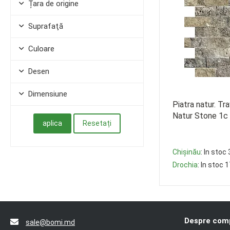
Țara de origine
Suprafaţă
Culoare
Desen
Dimensiune
Piatra natur. Tr
Natur Stone 1c
Chișinău
: In stoc
Drochia
: In stoc 
-
+
Despre com
sale@bomi.md