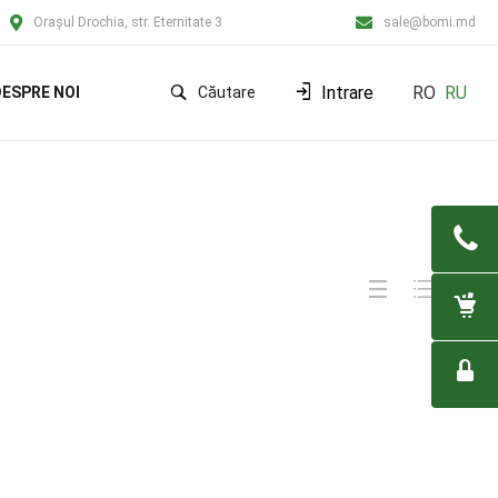
Orașul Drochia, str. Eternitate 3
sale@bomi.md
Intrare
RO
RU
ESPRE NOI
Căutare