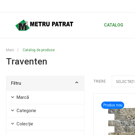
CATALOG
Main
/
Catalog de produse
Traventen
TRIERE
SELECTAȚI
Filtru
Marcă
Produs nou
Categorie
Colecție