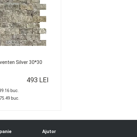
aventen Silver 30*30
493 LEI
 39.16 buc.
175.49 buc.
panie
Ajutor