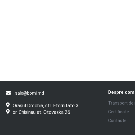
Despre com
sale@bomi.md
Transport de
Orașul Drochia, str. Eternitate 3
or. Chisinau st. Otovaska 26
Certificate
Contacte