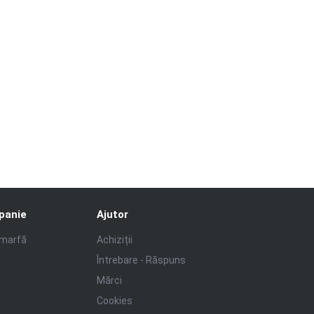
panie
Ajutor
 marfă
Achiziții
Întrebare - Răspuns
Mărci
Cookies