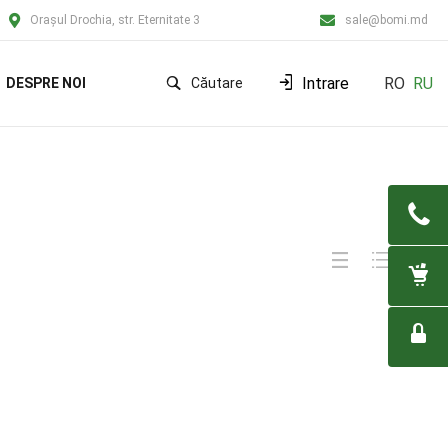
Orașul Drochia, str. Eternitate 3
sale@bomi.md
Intrare
RO
RU
DESPRE NOI
Căutare