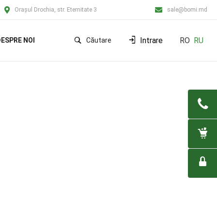
Orașul Drochia, str. Eternitate 3
sale@bomi.md
Intrare
RO
RU
ESPRE NOI
Căutare