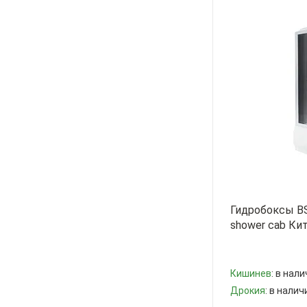
Гидробоксы B
shower cab Ки
Кишинев
: в нали
Дрокия
: в налич