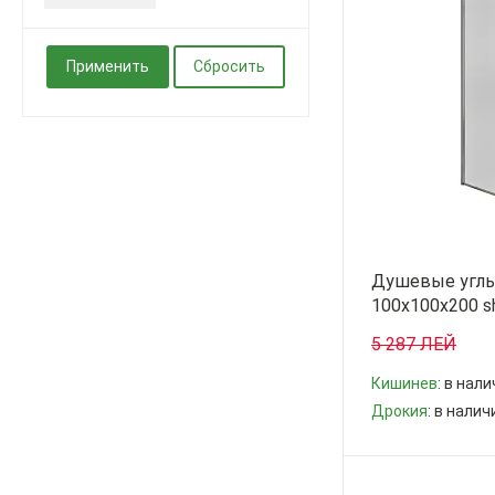
Душевые углы 
100x100x200 s
5 287 ЛЕЙ
Кишинев
: в нали
Дрокия
: в налич
-
+