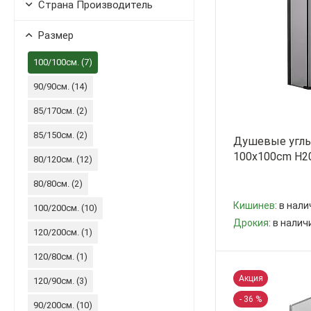
Страна Производитель
Размер
100/100см. (
7
)
90/90см. (
14
)
85/170см. (
2
)
85/150см. (
2
)
Душевые углы
100x100cm H20
80/120см. (
12
)
80/80см. (
2
)
Кишинев
: в нали
100/200см. (
10
)
Дрокия
: в налич
120/200см. (
1
)
-
+
120/80см. (
1
)
Акция
120/90см. (
3
)
- 36 %
90/200см. (
10
)