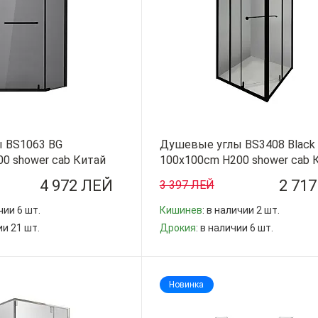
 BS1063 BG
Душевые углы BS3408 Black
0 shower cab Китай
100x100cm H200 shower cab 
4 972 ЛЕЙ
2 71
3 397 ЛЕЙ
чии 6 шт.
Кишинев
: в наличии 2 шт.
ии 21 шт.
Дрокия
: в наличии 6 шт.
-
+
Новинка