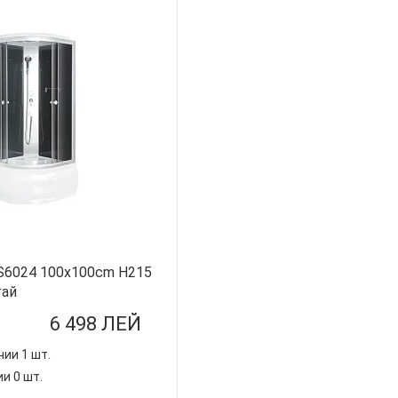
S6024 100x100cm H215
тай
6 498 ЛЕЙ
чии 1 шт.
ии 0 шт.