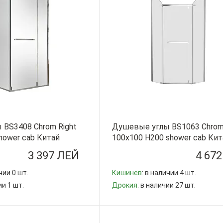
BS3408 Chrom Right
Душевые углы BS1063 Chro
hower cab Китай
100x100 H200 shower cab Кит
3 397 ЛЕЙ
4 67
чии 0 шт.
Кишинев
: в наличии 4 шт.
ии 1 шт.
Дрокия
: в наличии 27 шт.
-
+