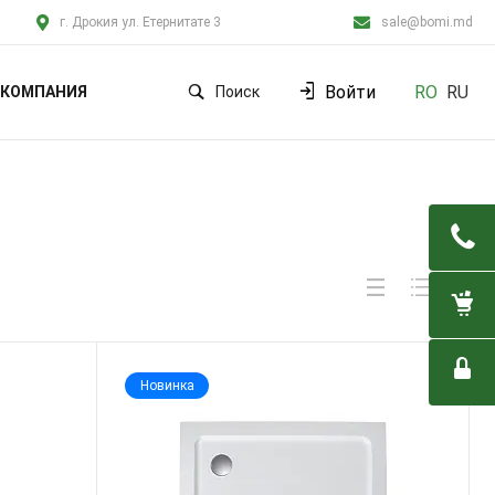
г. Дрокия ул. Етернитате 3
sale@bomi.md
Войти
RO
RU
КОМПАНИЯ
Поиск
Новинка