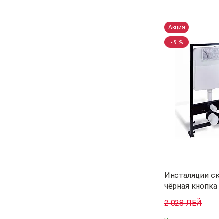
-
+
Акция
- 9 %
Инсталяции с
чёрная кнопка
2 028 ЛЕЙ