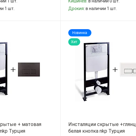
чии 1 шт.
Кишинев
: в наличии 0 шт.
ии 1 шт.
Дрокия
: в наличии 1 шт.
-
+
Новинка
Хит
крытые + матовая
Инсталяции скрытые +глянц
 nkp Турция
белая кнопка nkp Турция