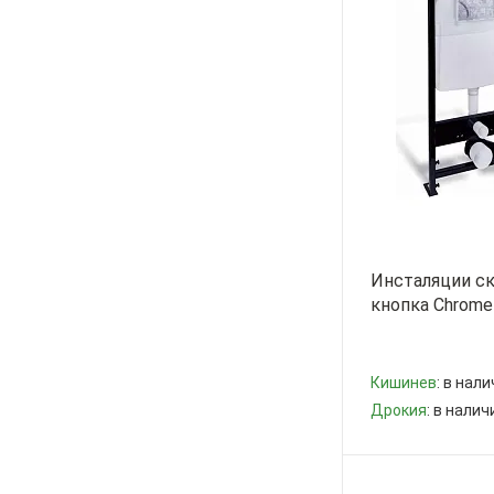
Инсталяции с
кнопка Chrome
Кишинев
: в нали
Дрокия
: в налич
-
+