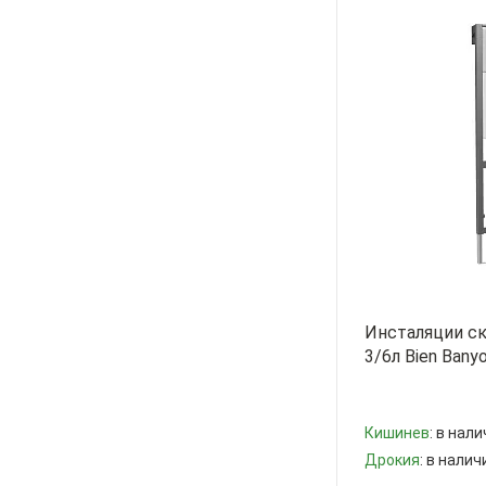
Инсталяции с
3/6л Bien Bany
Кишинев
: в нали
Дрокия
: в налич