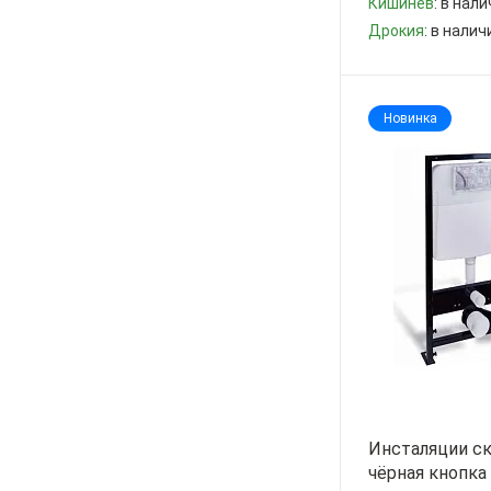
Кишинев
: в нали
Дрокия
: в налич
-
+
Новинка
Инсталяции с
чёрная кнопка