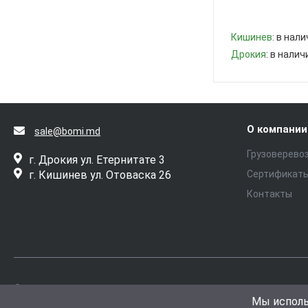
Кишинев
: в нали
Дрокия
: в налич
-
+
О компании
sale@bomi.md
Грузоверево
г. Дрокия ул. Етернитате 3
г. Кишинев ул. Отоваска 26
Сертификат
Контакты
© 2026 Metru Patrat, Все права защищены
Защита перс
Мы испол