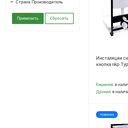
Страна Производитель
Инсталяции с
кнопка nkp Ту
Кишинев
: в нали
Дрокия
: в налич
-
+
Новинка