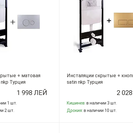
крытые + матовая
Инсталяции скрытые + кнопк
 nkp Турция
satin nkp Турция
1 998 ЛЕЙ
2 02
чии 1 шт.
Кишинев
: в наличии 3 шт.
ии 2 шт.
Дрокия
: в наличии 10 шт.
-
+