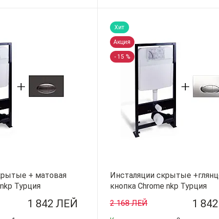
-
+
Хит
Акция
- 15 %
крытые + матовая
Инсталяции скрытые +глянц
 nkp Турция
кнопка Chrome nkp Турция
1 842 ЛЕЙ
1 84
2 168 ЛЕЙ