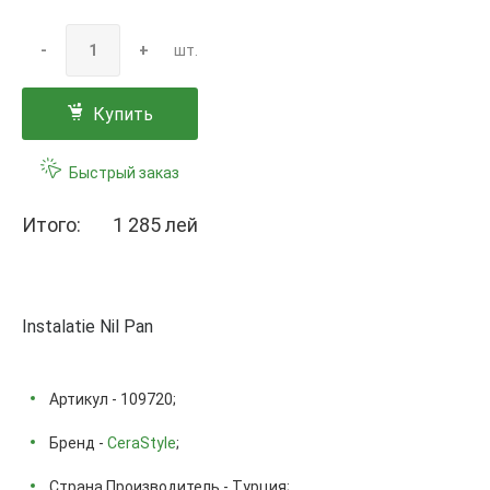
-
+
шт.
Купить
Быстрый заказ
Итого:
1 285 лей
Instalatie Nil Pan
Артикул - 109720;
Бренд -
CeraStyle
;
Страна Производитель - Турция;