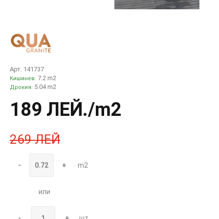
Арт. 141737
7.2 m2
Кишинев:
5.04 m2
Дрокия:
189 ЛЕЙ
./m2
269 ЛЕЙ
-
+
m2
или
-
+
шт