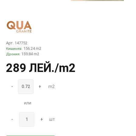
Арт. 147752
156.24 m2
Кишинев:
159.84 m2
Дрокия:
289 ЛЕЙ
./m2
-
+
m2
или
-
+
шт