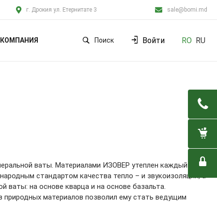
г. Дрокия ул. Етернитате 3
sale@bomi.md
Войти
RO
RU
КОМПАНИЯ
Поиск
инеральной ваты. Материалами ИЗОВЕР утеплен каждый
народным стандартом качества тепло – и звукоизоляции, а
й ваты: на основе кварца и на основе базальта.
з природных материалов позволил ему стать ведущим