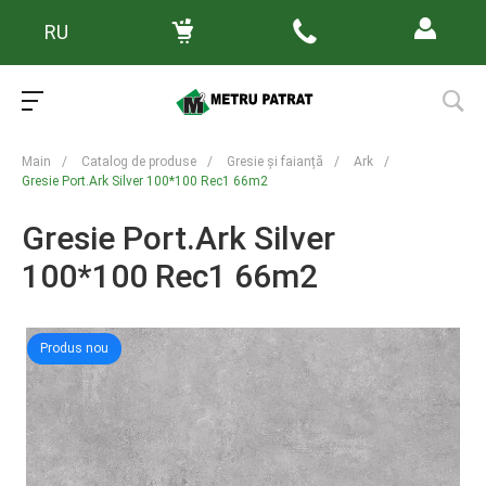
RU
Main
/
Catalog de produse
/
Gresie și faianță
/
Ark
/
Gresie Port.Ark Silver 100*100 Rec1 66m2
Gresie Port.Ark Silver
100*100 Rec1 66m2
Produs nou