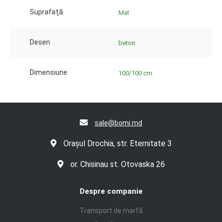
Suprafaţă
Mat
Desen
beton
Dimensiune
100/100 cm.
sale@bomi.md
Orașul Drochia, str. Eternitate 3
or. Chisinau st. Otovaska 26
Despre companie
Transport de marfă