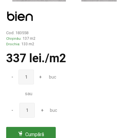
Cod. 183558
137 m2
Chișinău:
133 m2
Drochia:
337 lei
./m2
-
+
buc
sau
-
+
buc
Cumpără