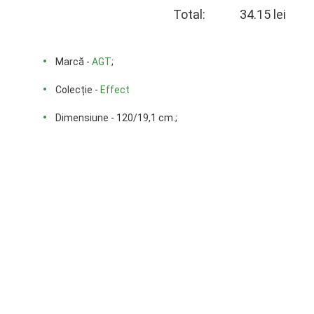
Total:
34.15 lei
Marcă -
AGT
;
Colecție -
Effect
Dimensiune - 120/19,1 cm.;