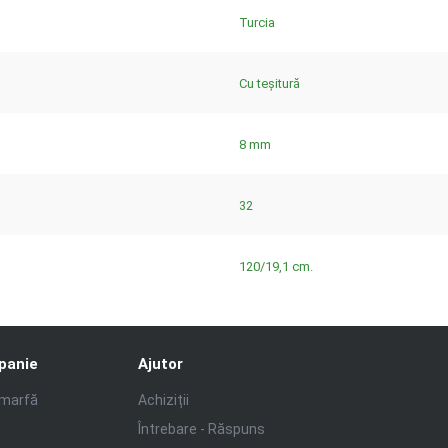
Turcia
Cu teșitură
8 mm
32
120/19,1 cm.
panie
Ajutor
 marfă
Achiziții
Întrebare - Răspuns