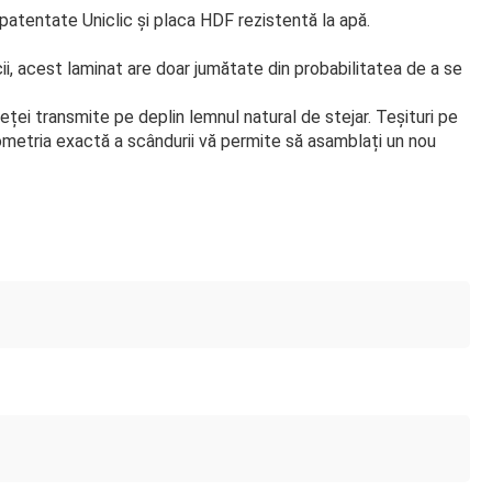
 patentate Uniclic și placa HDF rezistentă la apă.
ii, acest laminat are doar jumătate din probabilitatea de a se
eței transmite pe deplin lemnul natural de stejar. Teșituri pe
Geometria exactă a scândurii vă permite să asamblați un nou