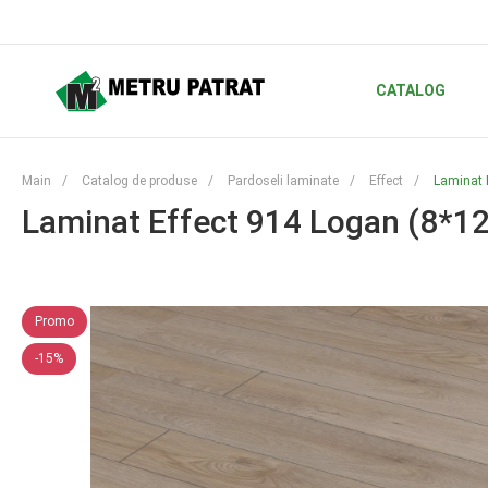
CATALOG
Main
/
Catalog de produse
/
Pardoseli laminate
/
Effect
/
Laminat 
Laminat Effect 914 Logan (8*1
Promo
-15%