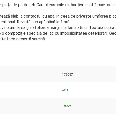
piața de pardoseli. Caracteristicile distinctive sunt încuietorile
nează slab la contactul cu apa. În ceea ce privește umflarea plăc
nțional. Rezistă sub apă până la 1 oră.
vine umflarea și exfolierea marginilor laminatului. Textura supraf
 de o compoziție specială de lac cu imposibilitatea deteriorării. 
oate face această sarcină.
179057
AGT
Effect