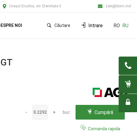
Orașul Drochia, str. Eternitate 3
sale@bomi.md
Intrare
RO
RU
ESPRE NOI
Căutare
AGT
Cumpără
-
+
buc
Comanda rapida