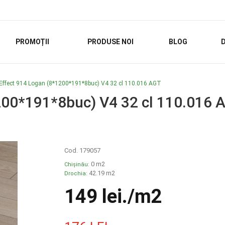
PROMOȚII
PRODUSE NOI
BLOG
D
Effect 914 Logan (8*1200*191*8buc) V4 32 cl 110.016 AGT
200*191*8buc) V4 32 cl 110.016 
Cod. 179057
0 m2
Chișinău:
42.19 m2
Drochia:
149 lei
./m2