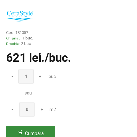
Cod. 181057
1 buc.
Chișinău:
2 buc.
Drochia:
621 lei
./buc.
-
+
buc
sau
-
+
m2
Cumpără