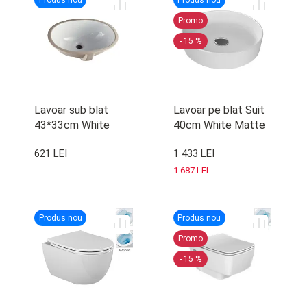
Produs nou
Produs nou
Promo
- 15 %
Lavoar sub blat
Lavoar pe blat Suit
43*33cm White
40cm White Matte
W/T
621 LEI
1 433 LEI
1 687 LEI
Produs nou
Produs nou
Promo
- 15 %