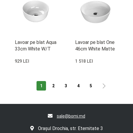
Lavoar pe blat Aqua
Lavoar pe blat One
33cm White W/T
46cm White Matte
W/T
929 LEI
1 518 LEI
1
2
3
4
5
sale@bomi.md
Orașul Drochia, str. Eternitate 3