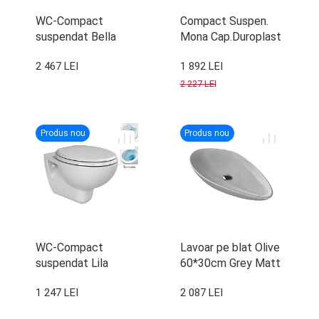
WC-Compact
Compact Suspen.
suspendat Bella
Mona Cap.Duroplast
Vortex
Mona New Slim
2 467 LEI
1 892 LEI
Cap.Duroplast Bella
Rimles
PP
2 227 LEI
Produs nou
Produs nou
WC-Compact
Lavoar pe blat Olive
suspendat Lila
60*30cm Grey Matt
Vortex
W/T
1 247 LEI
2 087 LEI
Cap.Prroplast Lila