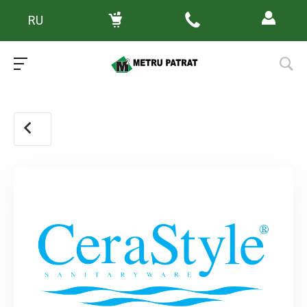
RU
Main
/
Ajutor
/
Mărci
/
CeraStyle