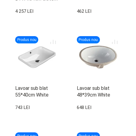
Bella Mech. Lila
4 257 LEI
462 LEI
Cap. Bella Slim
Produs nou
Produs nou
Lavoar sub blat
Lavoar sub blat
55*40cm White
48*39cm White
743 LEI
648 LEI