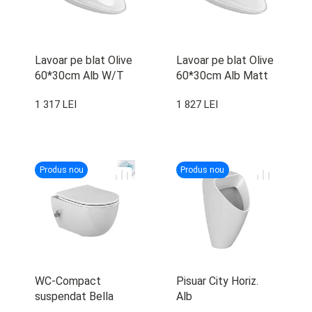
Lavoar pe blat Olive
Lavoar pe blat Olive
60*30cm Alb W/T
60*30cm Alb Matt
W/T
1 317 LEI
1 827 LEI
Produs nou
Produs nou
WC-Compact
Pisuar City Horiz.
suspendat Bella
Alb
48cm cu Bide