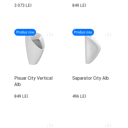
3 073 LEI
849 LEI
Cap.Duroplast Ibiza
Slim
Produs nou
Produs nou
Pisuar City Vertical
Saparator City Alb
Alb
849 LEI
496 LEI