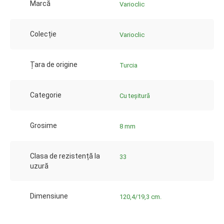
Marcă
Varioclic
Colecție
Varioclic
Țara de origine
Turcia
Categorie
Cu teșitură
Grosime
8 mm
Clasa de rezistență la
33
uzură
Dimensiune
120,4/19,3 cm.