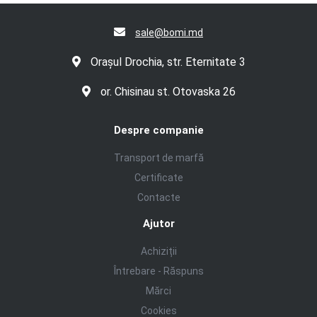
sale@bomi.md
Orașul Drochia, str. Eternitate 3
or. Chisinau st. Otovaska 26
Despre companie
Transport de marfă
Certificate
Contacte
Ajutor
Achiziții
Întrebare - Răspuns
Mărci
Cookies