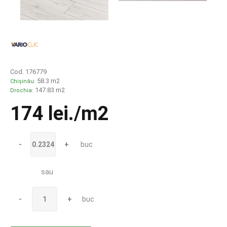
Cod. 176779
58.3 m2
Chișinău:
147.83 m2
Drochia:
174 lei
./m2
-
+
buc
sau
-
+
buc