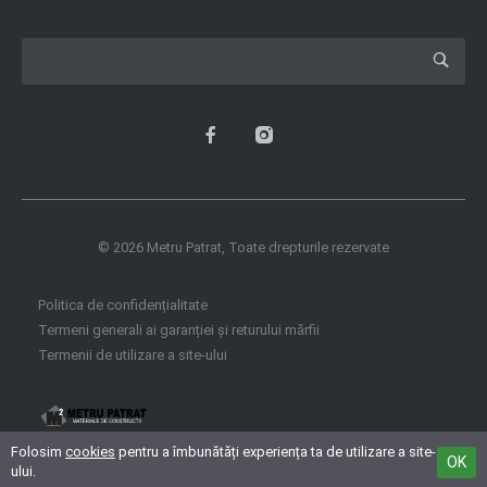
© 2026 Metru Patrat, Toate drepturile rezervate
Politica de confidențialitate
Termeni generali ai garanției și returului mărfii
Termenii de utilizare a site‑ului
Folosim
cookies
pentru a îmbunătăți experiența ta de utilizare a site-
OK
ului.