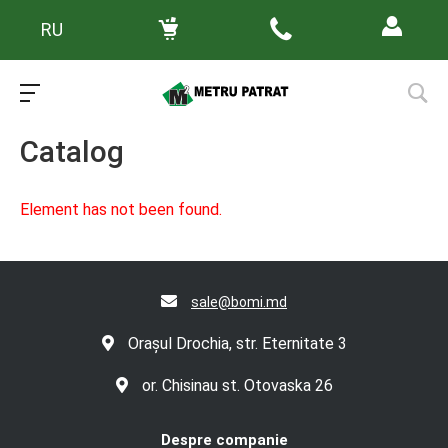
RU
Main
/
Каталог товаров
Catalog
Element has not been found.
sale@bomi.md
Orașul Drochia, str. Eternitate 3
or. Chisinau st. Otovaska 26
Despre companie